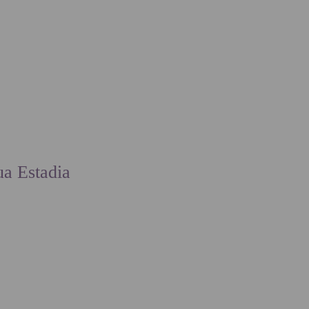
AS
GALERIA
a Estadia