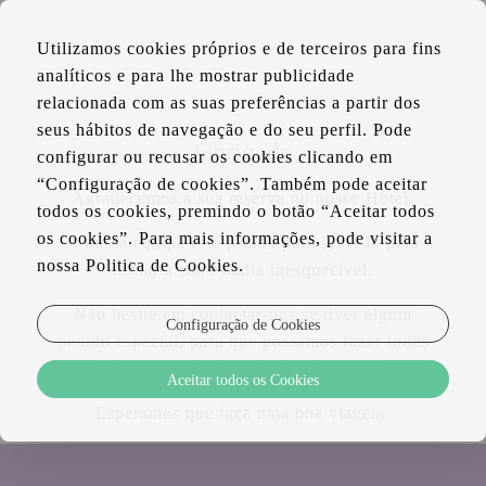
PT
Utilizamos cookies próprios e de terceiros para fins
EN
analíticos e para lhe mostrar publicidade
relacionada com as suas preferências a partir dos
seus hábitos de navegação e do seu perfil. Pode
Obrigado
configurar ou recusar os cookies clicando em
“Configuração de cookies”. Também pode aceitar
Agradecemos a sua reserva no nosso Hotel.
todos os cookies, premindo o botão “Aceitar todos
os cookies”. Para mais informações, pode visitar a
A nossa equipa está pronta para servi-lo para
nossa Politica de Cookies.
tornar a sua estadia inesquecível.
Não hesite em contactar-nos se tiver algum
Configuração de Cookies
pedido especial, para que possamos fazer todos
os preparativos antes da sua chegada.
Aceitar todos os Cookies
Esperamos que faça uma boa viagem.